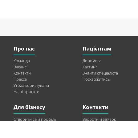
Про нас
Пацієнтам
Команда
Допомога
Вакансії
Кастинг
Контакти
Знайти спеціаліста
Пресса
Поскаржитись
Угода користувача
Наші проекти
Для бізнесу
Контакти
Створити свій профіль
Зворотній зв’язок
Рекламні можливості
Twitter
Допомога
Facebook
Знайти модель
Vkontakte