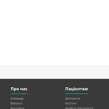
Про нас
Пацієнтам
Команда
Допомога
Вакансії
Кастинг
Контакти
Знайти спеціаліста