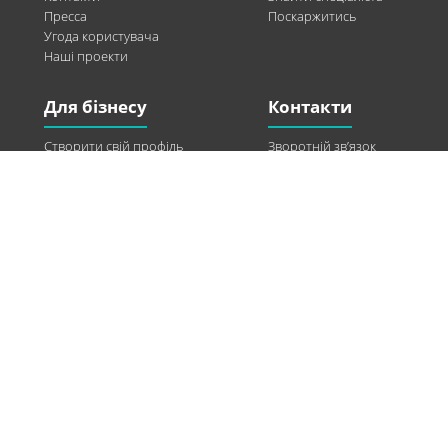
Пресса
Поскаржитись
Угода користувача
Наші проекти
Для бізнесу
Контакти
Створити свій профіль
Зворотній зв’язок
Рекламні можливості
Twitter
Допомога
Facebook
Знайти модель
Vkontakte
Спонсорство
© 2013-2026 Q-WEL Всі права захищені
Інформація на сайті q-wel.com призначена тільки для ознайомлення. Описані
методи самостійно використовувати не рекомендується. Всі права на матеріали,
розміщені на сайті q-wel.com охороняються відповідно до законодавства
України.