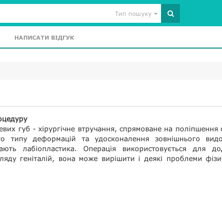
Тип пошуку
НАПИСАТИ ВІДГУК
оцедуру
евих губ - хірургічне втручання, спрямоване на поліпшення 
го типу деформацій та удосконалення зовнішнього видо
вають лабіопластика. Операція використовується для до
ляду геніталій, вона може вирішити і деякі проблеми фіз