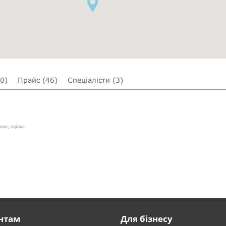
(0)
Прайс (46)
Спеціалісти (3)
инг, оцінка.
нтам
Для бізнесу