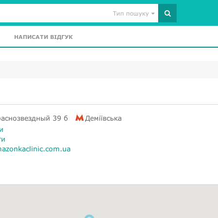
Тип пошуку
НАПИСАТИ ВІДГУК
раснозвездный 39 б
Деміївська
и
ти
azonkaclinic.com.ua