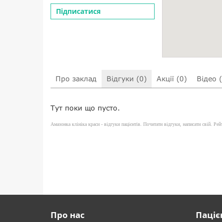
Підписатися
Про заклад
Відгуки (0)
Акції (0)
Відео 
Тут поки що пусто.
Амазонка клініка краси - відгуки пацієнтів. Почитати відгуки, написати свій. Рейт
Про нас
Паціє