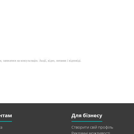
, записатися на консультацію. Акції, відео, питання і відповіді.
нтам
Для бізнесу
а
Створити свій профіль
Рекламні можливості