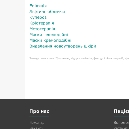
Епіляція
Ліфтинг обличчя
Купероз
Кріотерапія
Мезотерапія
Маски гелеподібні
Маски кремоподібні
Видалення новоутворень шкіри
Бонжур салон краси. Про заклад, відгуки пацієнтів, фото до і після операцій, ціни
Про нас
Паціє
Команда
Допомог
Вакансії
Кастинг