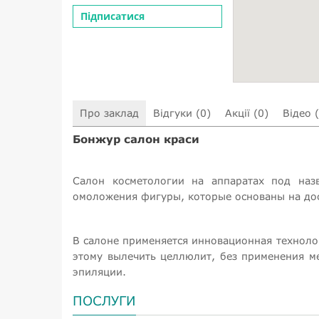
Підписатися
Про заклад
Відгуки (0)
Акції (0)
Відео 
Бонжур салон краси
Салон косметологии на аппаратах под наз
омоложения фигуры, которые основаны на до
В салоне применяется инновационная техноло
этому вылечить целлюлит, без применения ме
эпиляции.
ПОСЛУГИ