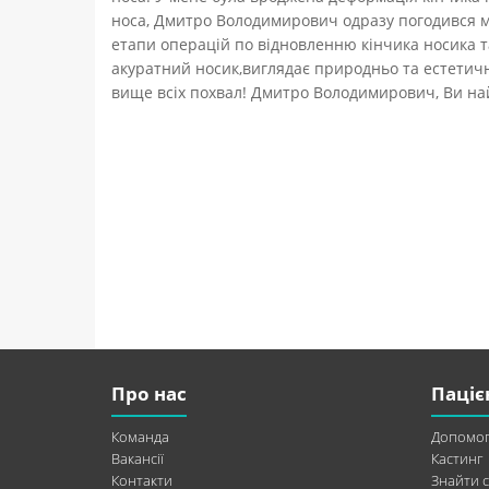
носа, Дмитро Володимирович одразу погодився ме
етапи операцій по відновленню кінчика носика 
акуратний носик,виглядає природньо та естетичн
вище всіх похвал! Дмитро Володимирович, Ви найк
Про нас
Паціє
Команда
Допомог
Вакансії
Кастинг
Контакти
Знайти с