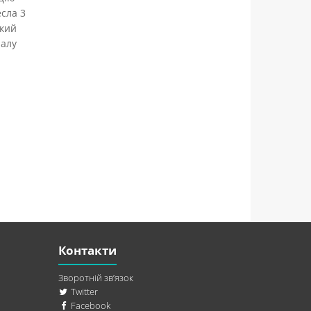
сла 3
ький
налу
Контакти
Зворотній зв’язок
Twitter
Facebook