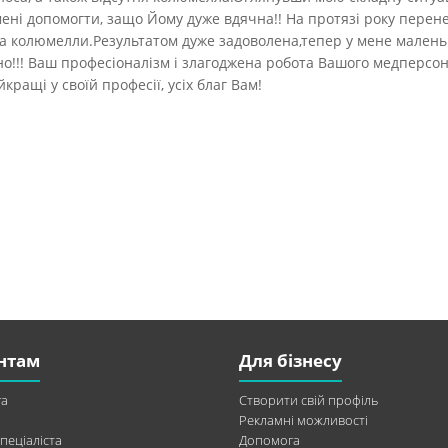
ні допомогти, защо Йому дуже вдячна!! На протязі року перене
та колюмелли.Результатом дуже задоволена,тепер у мене мален
о!!! Ваш професіоналізм і злагоджена робота Вашого медперсо
ращі у своїй професії, усіх благ Вам!
нтам
Для бізнесу
а
Створити свій профіль
Рекламні можливості
пеціаліста
Допомога