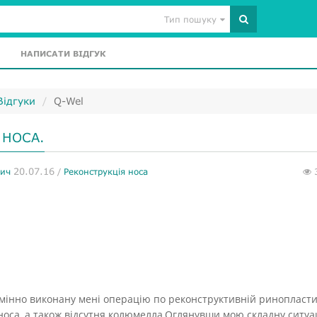
Тип пошуку
НАПИСАТИ ВІДГУК
Відгуки
Q-Wel
 НОСА.
20.07.16
вич
/
Реконструкція носа
мінно виконану мені операцію по реконструктивній ринопласти
носа, а також відсутня колюмелла.Оглянувши мою складну ситуа