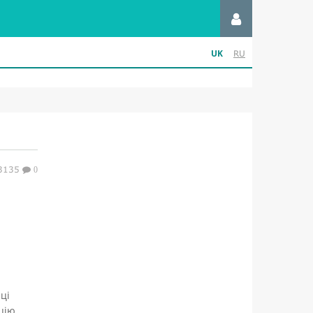
UK
RU
3135
0
ці
цію