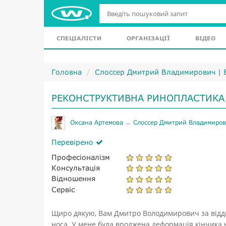
СПЕЦІАЛІСТИ
ОРГАНІЗАЦІЇ
ВІДЕО
Головна
Слоссер Дмитрий Владимирович | 
РЕКОНСТРУКТИВНА РИНОПЛАСТИКА
Оксана Артемова
→
Слоссер Дмитрий Владимиро
Перевірено
Професіоналізм
Консультація
Відношення
Сервіс
Щиро дякую, Вам Дмитро Володимирович за відд
носа. У мене була вроджена деформація кінчика 