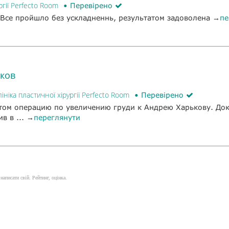
ргії Perfecto Room
Перевірено
і. Все пройшло без ускладненнь, результатом задоволена →
пе
ьков
лініка пластичної хірургії Perfecto Room
Перевірено
потом операцию по увеличению груди к Андрею Харькову. До
в в ... →
переглянути
написати свій. Рейтинг, оцінка.