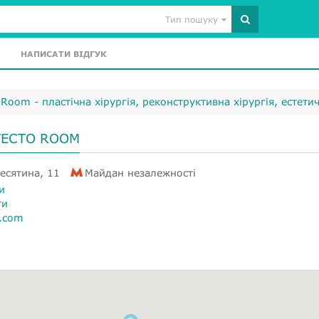
Тип пошуку
НАПИСАТИ ВІДГУК
o Room - пластічна хірургія, реконструктивна хірургія, естетич
RFECTO ROOM
Десятина, 11
Майдан незалежності
и
ти
m.com