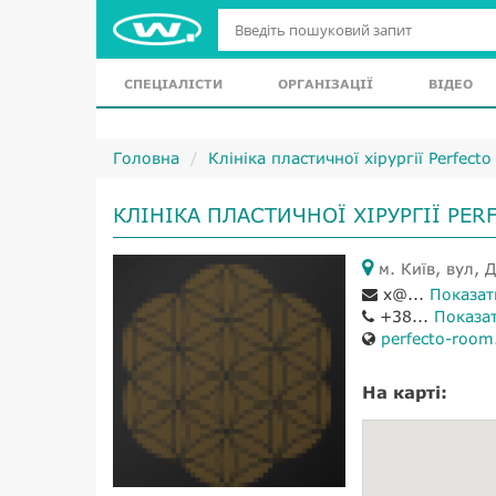
СПЕЦІАЛІСТИ
ОРГАНІЗАЦІЇ
ВІДЕО
Головна
Клініка пластичної хірургії Perfect
КЛІНІКА ПЛАСТИЧНОЇ ХІРУРГІЇ PE
м. Київ, вул, 
x@...
Показат
+38...
Показа
perfecto-roo
На карті: