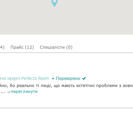
(4)
Прайс (12)
Спеціалісти (0)
ної хірургії Perfecto Room
Перевірено
йно, бо реально ті люді, що мають естетічні проблеми з зов
... →
переглянути