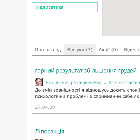
Підписатися
Про заклад
Відгуки (3)
Акції (0)
Відео 
гарний результат збільшення грудей
Башинська Іра Леонідивна
Клініка пластич
→
До змін зовнішності я відношусь досить спокі
психологічни проблемі в сприйманни себе як 
27.04.20
Ліпосакція