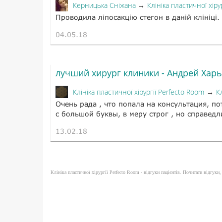
Керницька Сніжана
Клініка пластичної хіру
→
Проводила ліпосакцію стегон в даній клініц
04.05.18
лучший хирург клиники - Андрей Хар
Клініка пластичної хірургії Perfecto Room
К
→
Очень рада , что попала на консультация, 
с большой буквы, в меру строг , но справедли
13.02.18
Клініка пластичної хірургії Perfecto Room - відгуки пацієнтів. Почитати відгуки, 