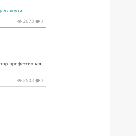
реглянути
2073
0
ктор профессионал
2503
0