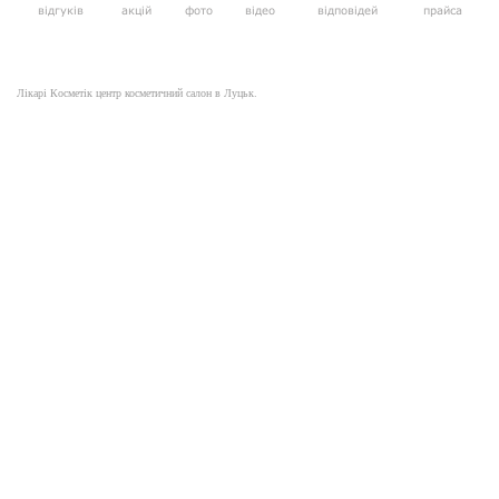
відгуків
акцій
фото
відео
відповідей
прайса
Лікарі Косметік центр косметичний салон в Луцьк.