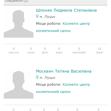
Спеціалісти (2)
Шпоняк Людмила Степанівна
м. Луцьк
Місце роботи:
Косметік центр
косметичний салон
0
0
0
0
0
31
відгуків
акцій
фото
відео
відповідей
прайс
Москвич Тетяна Василівна
м. Луцьк
Місце роботи:
Косметік центр
косметичний салон
0
0
0
0
0
4