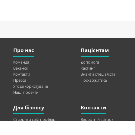
Про нас
Пацієнтам
Команда
Допомога
Вакансії
Кастинг
Контакти
Знайти спеціаліста
Пресса
Поскаржитись
Угода користувача
Наші проекти
Для бізнесу
Контакти
Створити свій профіль
Зворотній зв’язок
Рекламні можливості
Twitter
Допомога
Facebook