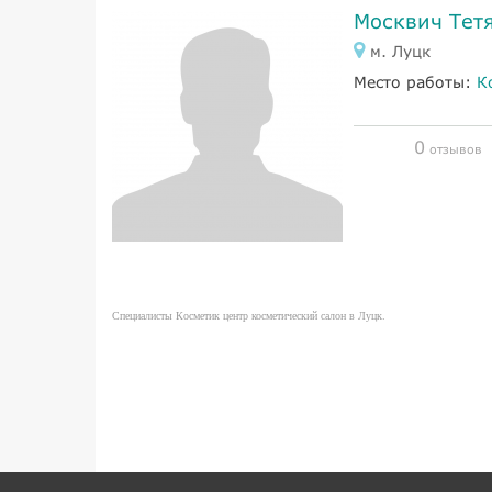
Москвич Тетя
м. Луцк
Место работы:
К
0
отзывов
Специалисты Косметик центр косметический салон в Луцк.