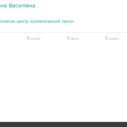
на Василівна
осметик центр косметический салон
0
0
0
акций
фото
видео