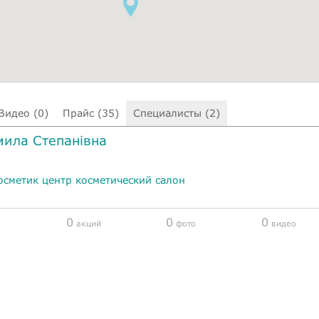
Видео (0)
Прайс (35)
Специалисты (2)
ила Степанівна
осметик центр косметический салон
0
0
0
акций
фото
видео