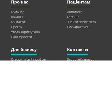
Про нас
Пацієнтам
Команда
Допомога
Вакансії
Кастинг
Контакти
Знайти спеціаліста
Пресса
Поскаржитись
Угода користувача
Наші проекти
Для бізнесу
Контакти
Створити свій профіль
Зворотній зв’язок
Рекламні можливості
Twitter
Допомога
Facebook
Знайти модель
Vkontakte
Спонсорство
© 2013-2026 Q-WEL Всі права захищені