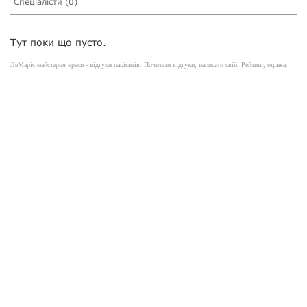
Спеціалісти (0)
Тут поки що пусто.
ЛеМаріс майстерня краси - відгуки пацієнтів. Почитати відгуки, написати свій. Рейтинг, оцінка.