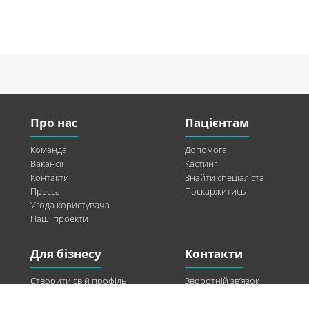
Про нас
Пацієнтам
Команда
Допомога
Вакансії
Кастинг
Контакти
Знайти спеціаліста
Пресса
Поскаржитись
Угода користувача
Наші проекти
Для бізнесу
Контакти
Створити свій профіль
Зворотній зв’язок
Рекламні можливості
Twitter
Допомога
Facebook