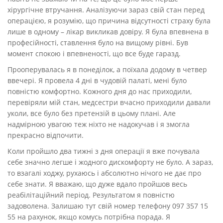
хірургічне втручання. Аналізуючи зараз свій стан перед
операцією, я розумію, що причина відсутності страху була
лише в одному – лікар викликав довіру. Я була впевнена в
професійності, ставлення було на вищому рівні. Був
момент спокою і впевненості, що все буде гаразд.
Прооперувалась я в понеділок, а поїхала додому в четвер
ввечері. Я провела 4 дні в чудовій палаті, мені було
повністю комфортно. Кожного дня до нас приходили,
перевіряли мій стан, медсестри вчасно приходили давали
уколи, все було без претензій в цьому плані. Але
надмірною увагою теж ніхто не надокучав і я змогла
прекрасно відпочити.
Коли пройшло два тижні з дня операції я вже почувала
себе значно легше і жодного дискомфорту не було. А зараз,
то взагалі ходжу, рухаюсь і абсолютно нічого не дає про
себе знати. Я вважаю, що дуже вдало пройшов весь
реабілітаційний період. Результатом я повністю
задоволена. Залишаю тут свій номер телефону 097 357 15
55 на рахунок, якщо комусь потрібна порада. Я