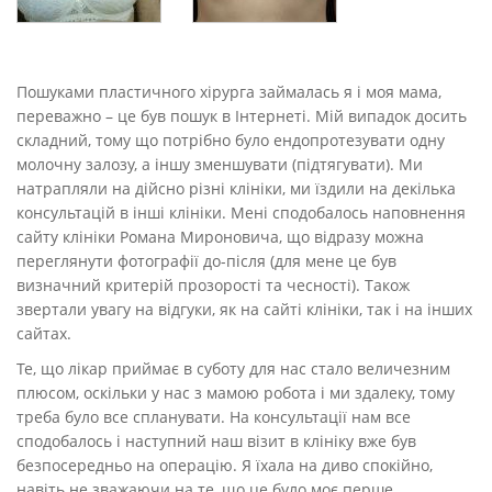
Пошуками пластичного хірурга займалась я і моя мама,
переважно – це був пошук в Інтернеті. Мій випадок досить
складний, тому що потрібно було ендопротезувати одну
молочну залозу, а іншу зменшувати (підтягувати). Ми
натрапляли на дійсно різні клініки, ми їздили на декілька
консультацій в інші клініки. Мені сподобалось наповнення
сайту клініки Романа Мироновича, що відразу можна
переглянути фотографії до-після (для мене це був
визначний критерій прозорості та чесності). Також
звертали увагу на відгуки, як на сайті клініки, так і на інших
сайтах.
Те, що лікар приймає в суботу для нас стало величезним
плюсом, оскільки у нас з мамою робота і ми здалеку, тому
треба було все спланувати. На консультації нам все
сподобалось і наступний наш візит в клініку вже був
безпосередньо на операцію. Я їхала на диво спокійно,
навіть не зважаючи на те, що це було моє перше