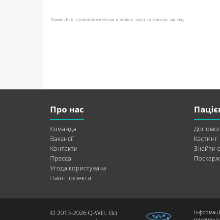
Люми-Дент, стоматологическая клиника- акції та знижки закладу.
Про нас
Паціє
Команда
Допомог
Вакансії
Кастинг
Контакти
Знайти с
Пресса
Поскарж
Угода користувача
Наші проекти
© 2013-2026 Q-WEL Всі
Інформаці
рекоменду