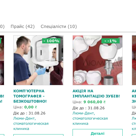
(0)
Прайс (42)
Спеціалісти (10)
- 100%
- -1%
КОМП'ЮТЕРНА
АКЦІЯ НА
А
В!
ТОМОГРАФІЯ -
ІМПЛАНТАЦІЮ ЗУБІВ!
К
я!
БЕЗКОШТОВНО!
З
Ціна:
9 060,00 ₴
Ціна:
0,00 ₴
Ц
Діє до : 31.08.26
Діє до : 31.08.26
Люми-Дент,
Ді
Люми-Дент,
стоматологическая
Л
стоматологическая
клиника
ст
клиника
к
Деталі