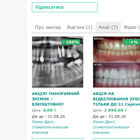
Підписатися
Про заклад
Відгуки (1)
Акції (7)
Відео 
- 100%
- -1%
АКЦІЯ! ПАНОРАМНИЙ
АКЦІЯ НА
ЗНІМОК –
ВІДБІЛЮВАННЯ ЗУБІ
БЗКОШТОВНО!
ТІЛЬКИ ДО 31 Серпн
Ціна:
0,00 ₴
Ціна:
2 890,00 ₴
Діє до : 31.08.26
Діє до : 31.08.26
Люми-Дент,
Люми-Дент,
стоматологическая
стоматологическая
клиника
клиника