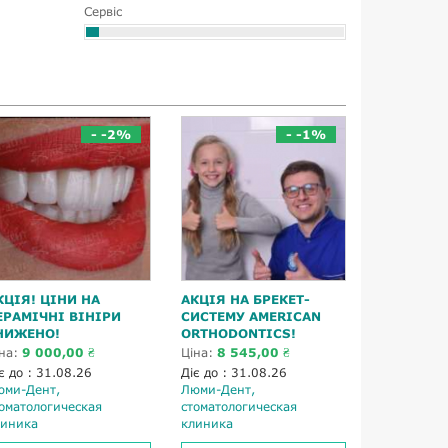
Сервіс
- -2%
- -1%
КЦІЯ! ЦІНИ НА
АКЦІЯ НА БРЕКЕТ-
ЕРАМІЧНІ ВІНІРИ
СИСТЕМУ AMERICAN
НИЖЕНО!
ORTHODONTICS!
іна:
9 000,00 ₴
Ціна:
8 545,00 ₴
є до : 31.08.26
Діє до : 31.08.26
юми-Дент,
Люми-Дент,
оматологическая
стоматологическая
линика
клиника