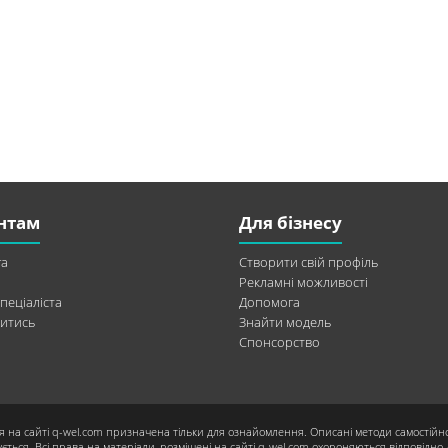
нтам
Для бізнесу
а
Створити свій профіль
Рекламні можливості
пеціаліста
Допомога
итись
Знайти модель
Спонсорство
я на сайті q-wel.com призначена тільки для ознайомлення. Описані методи самостійн
ється. Всі права на матеріали, розміщені на сайті q-wel.com охороняються відповідно 