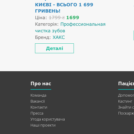
КИЄВІ - ВСЬОГО 1 699
ГРИВЕНЬ!
Ціна:
1799
1699
₴
Категорія:
Профессиональная
чистка зубов
Бренд:
ХАКС
Деталі
Про нас
Паціє
Команда
Допомог
Вакансії
Кастинг
Контакти
Знайти с
Пресса
Поскарж
Угода користувача
Наші проекти