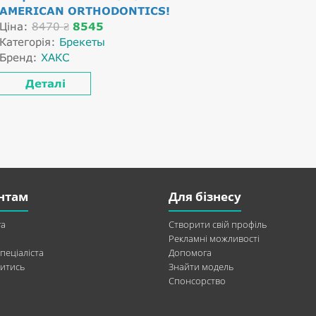
AMERICAN ORTHODONTICS!
Ціна:
8470
8545
₴
Категорія:
Брекеты
Бренд:
ХАКС
Деталі
нтам
Для бізнесу
а
Створити свій профіль
Рекламні можливості
пеціаліста
Допомога
итись
Знайти модель
Спонсорство