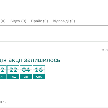
(0)
Відео (0)
Прайс (0)
Відповіді (0)
2
ція акції залишилось
22
22
04
16
дн
год
хв
сек
нти.