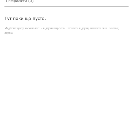
Спеціалісти (0)
Тут поки що пусто.
МедЕстет центр косметології - відгуки пацієнтів. Почитати відгуки, написати свій. Рейтинг,
оцінка.