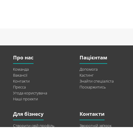
Про нас
Пацієнтам
Команда
Допомога
Вакансії
Кастинг
Контакти
Знайти спеціаліста
Пресса
Поскаржитись
Угода користувача
Наші проекти
Для бізнесу
Контакти
Створити свій профіль
Зворотній зв’язок
Рекламні можливості
Twitter