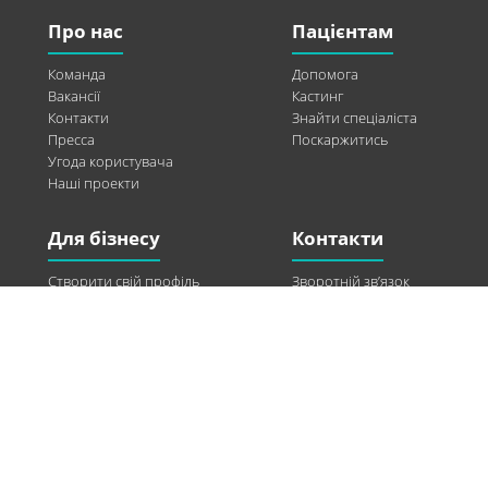
Про нас
Пацієнтам
Команда
Допомога
Вакансії
Кастинг
Контакти
Знайти спеціаліста
Пресса
Поскаржитись
Угода користувача
Наші проекти
Для бізнесу
Контакти
Створити свій профіль
Зворотній зв’язок
Рекламні можливості
Twitter
Допомога
Facebook
Знайти модель
Vkontakte
Спонсорство