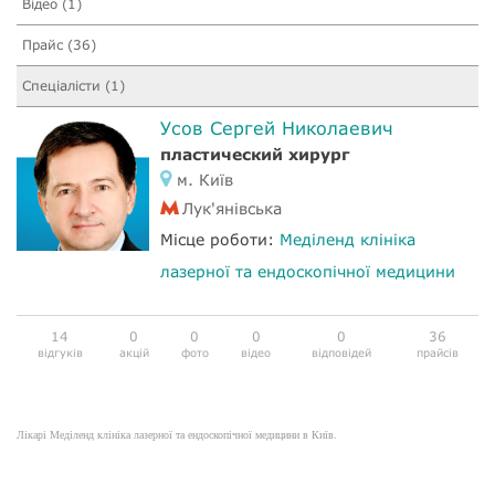
Відео (1)
Прайс (36)
Спеціалісти (1)
Усов Сергей Николаевич
пластический хирург
м. Київ
Лук'янівська
Місце роботи:
Меділенд клініка
лазерної та ендоскопічної медицини
14
0
0
0
0
36
відгуків
акцій
фото
відео
відповідей
прайсів
Лікарі Меділенд клініка лазерної та ендоскопічної медицини в Київ.