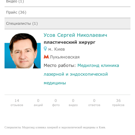
Видео (1)
Прайс (36)
Специалисты (1)
Усов Сергей Николаевич
пластический хирург
м. Киев
Лукьяновская
Место работы:
Медилэнд клиника
лазерной и эндоскопической
медицины
14
0
0
0
0
36
отзывов
акций
фото
видео
ответов
прайсов
Специалисты Медилэнд клиника лазерной и эндоскопической медицины в Киев.