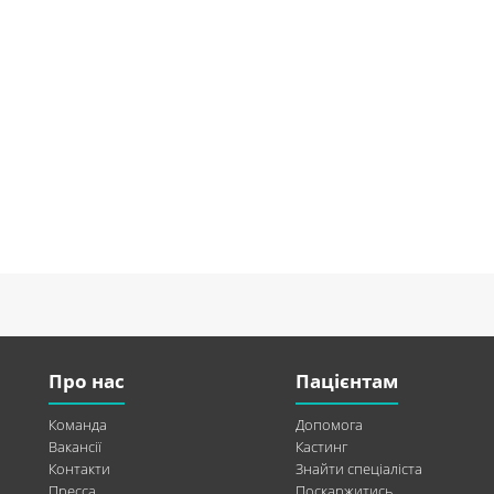
Про нас
Пацієнтам
Команда
Допомога
Вакансії
Кастинг
Контакти
Знайти спеціаліста
Пресса
Поскаржитись