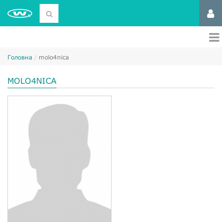
Головна
molo4nica
MOLO4NICA