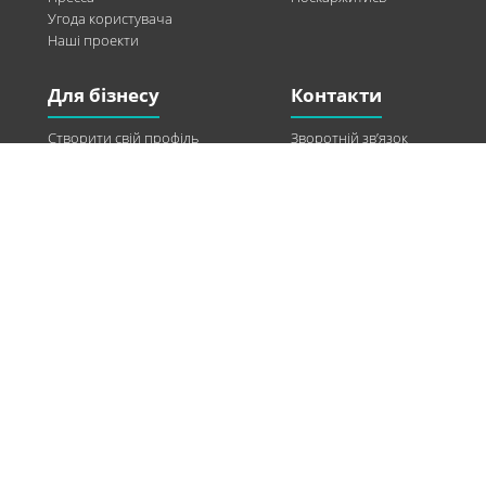
Угода користувача
Наші проекти
Для бізнесу
Контакти
Створити свій профіль
Зворотній зв’язок
Рекламні можливості
Twitter
Допомога
Facebook
Знайти модель
Vkontakte
Спонсорство
© 2013-2026 Q-WEL Всі права захищені
Інформація на сайті q-wel.com призначена тільки для ознайомлення. Описані
методи самостійно використовувати не рекомендується. Всі права на матеріали,
розміщені на сайті q-wel.com охороняються відповідно до законодавства
України.
«агробизнес»