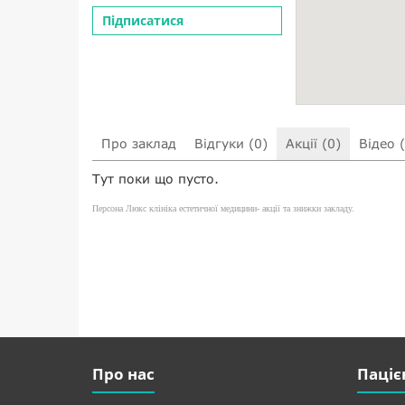
Підписатися
Про заклад
Відгуки (0)
Акції (0)
Відео 
Тут поки що пусто.
Персона Люкс клініка естетичної медицини- акції та знижки закладу.
Про нас
Паціє