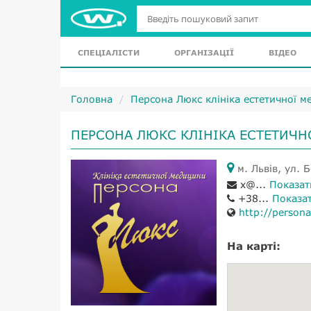
СПЕЦІАЛІСТИ
ОРГАНІЗАЦІЇ
ВІДЕО
Головна
Персона Люкс клініка естетичної 
ПЕРСОНА ЛЮКС КЛІНІКА ЕСТЕТИЧ
м. Львів, ул. 
x@...
Показат
+38...
Показа
http://person
На карті: