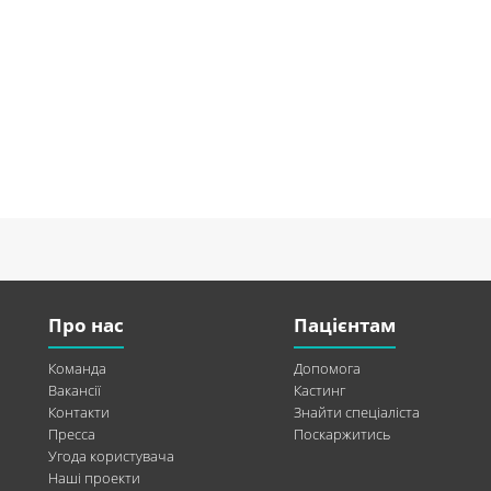
Про нас
Пацієнтам
Команда
Допомога
Вакансії
Кастинг
Контакти
Знайти спеціаліста
Пресса
Поскаржитись
Угода користувача
Наші проекти