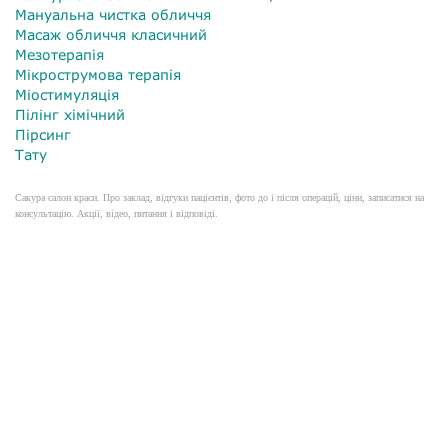
Мануальна чистка обличчя
Масаж обличчя класичний
Мезотерапія
Мікрострумова терапія
Міостимуляція
Пілінг хімічний
Пірсинг
Тату
Сакура салон краси. Про заклад, відгуки пацієнтів, фото до і після операцій, ціни, записатися на
консультацію. Акції, відео, питання і відповіді.