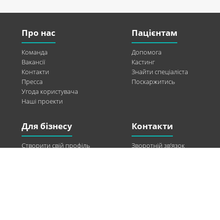
Про нас
Пацієнтам
Команда
Допомога
Вакансії
Кастинг
Контакти
Знайти спеціаліста
Пресса
Поскаржитись
Угода користувача
Наші проекти
Для бізнесу
Контакти
Створити свій профіль
Зворотній зв’язок
Рекламні можливості
Twitter
Допомога
Facebook
Знайти модель
Vkontakte
Спонсорство