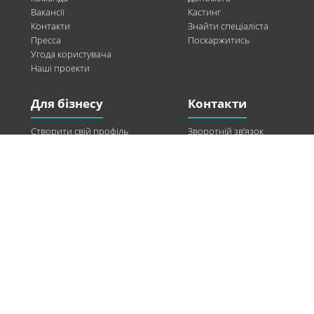
Вакансії
Кастинг
Контакти
Знайти спеціаліста
Пресса
Поскаржитись
Угода користувача
Наші проекти
Для бізнесу
Контакти
Створити свій профіль
Зворотній зв’язок
Рекламні можливості
Twitter
Допомога
Facebook
Знайти модель
Vkontakte
Спонсорство
© 2013-2026 Q-WEL Всі права захищені
Інформація на сайті q-wel.com призначена тільки для ознайомлення. Описані