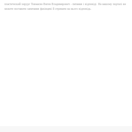
пластический хирург Товмасян Виген Владимирович - питання і відповіді. На нашому порталі ви
можете поставити запитання фахівцеві й отримати на нього відповідь.