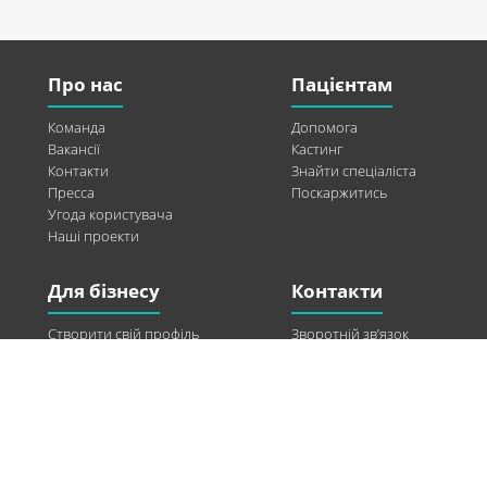
Про нас
Пацієнтам
Команда
Допомога
Вакансії
Кастинг
Контакти
Знайти спеціаліста
Пресса
Поскаржитись
Угода користувача
Наші проекти
Для бізнесу
Контакти
Створити свій профіль
Зворотній зв’язок
Рекламні можливості
Twitter
Допомога
Facebook
Знайти модель
Vkontakte
Спонсорство