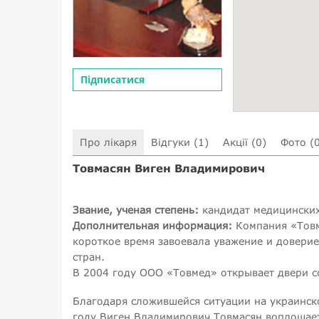
Підписатися
Про лікаря
Відгуки (1)
Акції (0)
Фото (
Товмасян Виген Владимирович
Звание, ученая степень:
кандидат медицинских
Дополнительная информация:
Компания «Товме
короткое время завоевала уважение и доверие
стран.
В 2004 году ООО «Товмед» открывает двери с
Благодаря сложившейся ситуации на украинск
году Виген Владимирович Товмасян воплощает