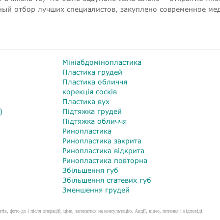
ный отбор лучших специалистов, закуплено современное м
Мініабдомінопластика
Пластика грудей
Пластика обличчя
корекція сосків
Пластика вух
)
Підтяжка грудей
Підтяжка обличчя
Ринопластика
Ринопластика закрита
Ринопластика відкрита
Ринопластика повторна
Збільшення губ
Збільшення статевих губ
Зменшення грудей
, фото до і після операцій, ціни, записатися на консультацію. Акції, відео, питання і відповіді.