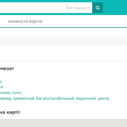
Тип пошуку
НАПИСАТИ ВІДГУК
хирург
и
ти
ovmed.com/
овмед приватний багатопрофільний медичний центр
на карті: