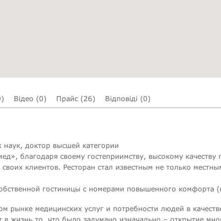
0)
Відео (0)
Прайс (26)
Відповіді (0)
 наук, доктор высшей категории
д», благодаря своему гостеприимству, высокому качеству 
 своих клиентов. Ресторан стал известным не только местны
обственной гостиницы с номерами повышенного комфорта (
ом рынке медицинских услуг и потребности людей в качест
 в жизнь то, что было задумано изначально – открытие м