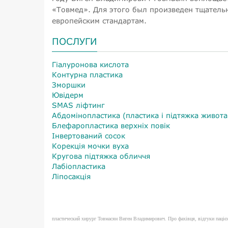
«Товмед». Для этого был произведен тщатель
европейским стандартам.
ПОСЛУГИ
Гіалуронова кислота
Контурна пластика
Зморшки
Ювідерм
SMAS ліфтинг
Абдомінопластика (пластика і підтяжка живота
Блефаропластика верхніх повік
Інвертований сосок
Корекція мочки вуха
Кругова підтяжка обличчя
Лабіопластика
Ліпосакція
пластический хирург Товмасян Виген Владимирович. Про фахівця, відгуки пацієнтів