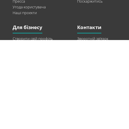
Пресса
Поскаржитись
Угода користувача
Наші проекти
Для бізнесу
Контакти
Створити свій профіль
Зворотній зв’язок
Рекламні можливості
Twitter
Допомога
Facebook
Знайти модель
Vkontakte
Спонсорство
© 2013-2026 Q-WEL Всі права захищені
Інформація на сайті q-wel.com призначена тільки для ознайомлення. Описані
методи самостійно використовувати не рекомендується. Всі права на матеріали,
розміщені на сайті q-wel.com охороняються відповідно до законодавства
України.
«агробизнес»