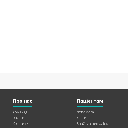
Про нас
Пацієнтам
Команда
Допомога
Вакансії
Кастинг
Контакти
Знайти спеціаліста