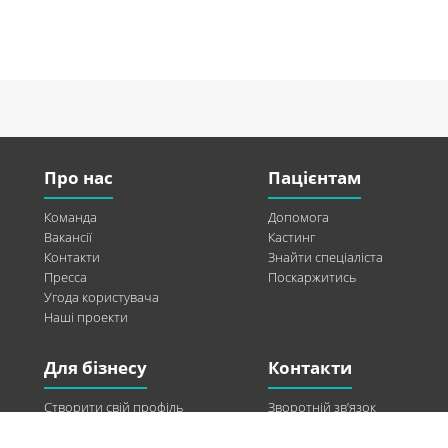
Про нас
Пацієнтам
Команда
Допомога
Вакансії
Кастинг
Контакти
Знайти спеціаліста
Пресса
Поскаржитись
Угода користувача
Наші проекти
Для бізнесу
Контакти
Створити свій профіль
Зворотній зв’язок
Рекламні можливості
Twitter
Допомога
Facebook