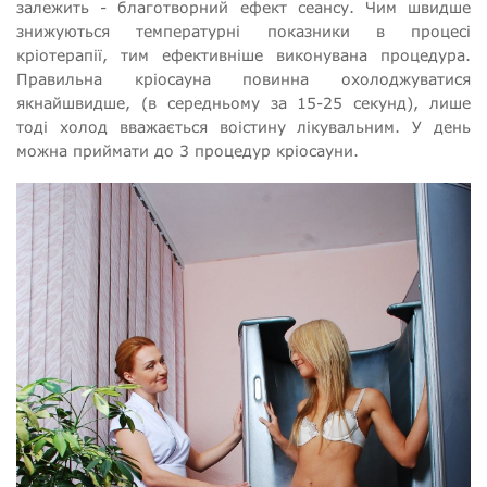
залежить - благотворний ефект сеансу. Чим швидше
знижуються температурні показники в процесі
кріотерапії, тим ефективніше виконувана процедура.
Правильна кріосауна повинна охолоджуватися
якнайшвидше, (в середньому за 15-25 секунд), лише
тоді холод вважається воістину лікувальним. У день
можна приймати до 3 процедур кріосауни.