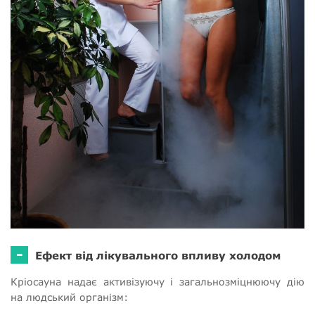
-
Ефект від лікувального впливу холодом
Кріосауна надає активізуючу і загальнозміцнюючу дію
на людський організм: