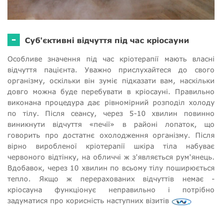
-
Суб'єктивні відчуття під час кріосауни
Особливе значення під час кріотерапії мають власні
відчуття пацієнта. Уважно прислухайтеся до свого
організму, оскільки він зуміє підказати вам, наскільки
довго можна буде перебувати в кріосауні. Правильно
виконана процедура дає рівномірний розподіл холоду
по тілу. Після сеансу, через 5-10 хвилин повинно
виникнути відчуття «печії» в районі лопаток, що
говорить про достатнє охолодження організму. Після
вірно виробленої кріотерапії шкіра тіла набуває
червоного відтінку, на обличчі ж з'являється рум'янець.
Вдобавок, через 10 хвилин по всьому тілу поширюється
тепло. Якщо ж перерахованих відчуттів немає -
кріосауна функціонує неправильно і потрібно
задуматися про корисність наступних візитів