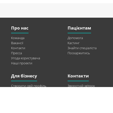
Про нас
Пацієнтам
Команда
Допомога
Вакансії
Кастинг
Контакти
Знайти спеціаліста
Пресса
Поскаржитись
Угода користувача
Наші проекти
Для бізнесу
Контакти
Створити свій профіль
Зворотній зв’язок
Рекламні можливості
Twitter
Допомога
Facebook
Знайти модель
Vkontakte
Спонсорство