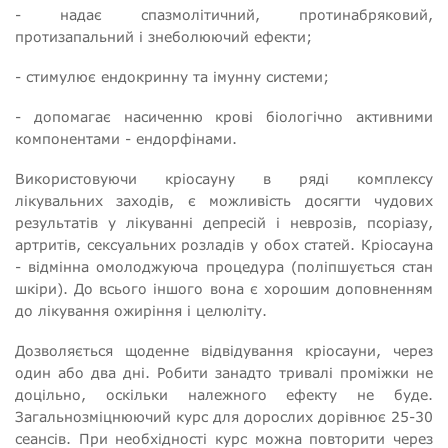
- надає спазмолітичний, протинабряковий,
протизапальний і знеболюючий ефекти;
- стимулює ендокринну та імунну системи;
- допомагає насиченню крові біологічно активними
компонентами - ендорфінами.
Використовуючи кріосауну в ряді комплексу
лікувальних заходів, є можливість досягти чудових
результатів у лікуванні депресій і неврозів, псоріазу,
артритів, сексуальних розладів у обох статей. Кріосауна
- відмінна омолоджуюча процедура (поліпшується стан
шкіри). До всього іншого вона є хорошим доповненням
до лікування ожиріння і целюліту.
Дозволяється щоденне відвідування кріосауни, через
один або два дні. Робити занадто тривалі проміжки не
доцільно, оскільки належного ефекту не буде.
Загальнозміцнюючий курс для дорослих дорівнює 25-30
сеансів. При необхідності курс можна повторити через