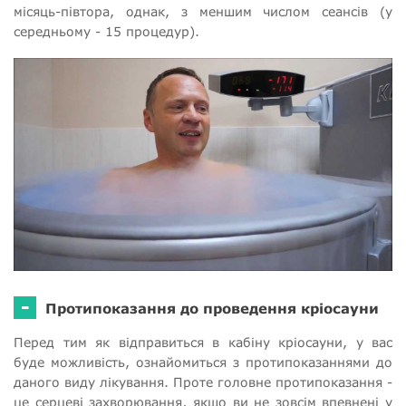
місяць-півтора, однак, з меншим числом сеансів (у
середньому - 15 процедур).
-
Протипоказання до проведення кріосауни
Перед тим як відправиться в кабіну кріосауни, у вас
буде можливість, ознайомиться з протипоказаннями до
даного виду лікування. Проте головне протипоказання -
це серцеві захворювання, якщо ви не зовсім впевнені у