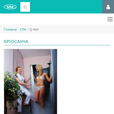
Головна
СПА
Q-Wel
КРІОСАУНА