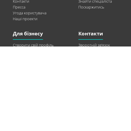
Контакти
Знайти спеціаліста
Пресса
Поскаржитись
Угода користувача
Наші проекти
Для бізнесу
Контакти
Створити свій профіль
Зворотній зв’язок
Рекламні можливості
Twitter
Допомога
Facebook
Знайти модель
Vkontakte
Спонсорство
© 2013-2026 Q-WEL Всі права захищені
Інформація на сайті q-wel.com призначена тільки для ознайомлення. Описані
методи самостійно використовувати не рекомендується. Всі права на матеріали,
розміщені на сайті q-wel.com охороняються відповідно до законодавства