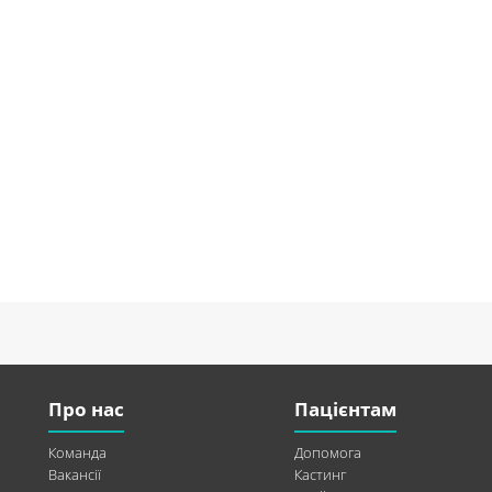
Про нас
Пацієнтам
Команда
Допомога
Вакансії
Кастинг