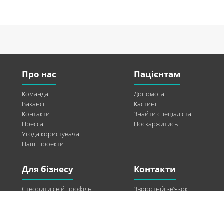
Про нас
Пацієнтам
Команда
Допомога
Вакансії
Кастинг
Контакти
Знайти спеціаліста
Пресса
Поскаржитись
Угода користувача
Наші проекти
Для бізнесу
Контакти
Створити свій профіль
Зворотній зв’язок
Рекламні можливості
Twitter
Допомога
Facebook
Знайти модель
Vkontakte