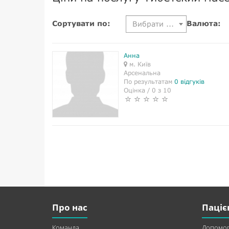
Сортувати по:
Валюта:
Вибрати ...
Анна
м. Київ
Арсенальна
По результатам
0 відгуків
Оцінка / 0 з 10
Про нас
Паціє
Команда
Допомог