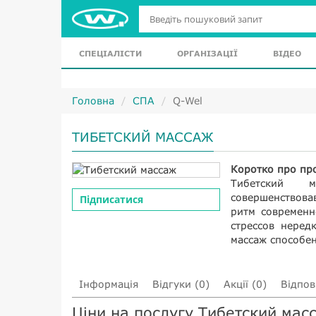
СПЕЦІАЛІСТИ
ОРГАНІЗАЦІЇ
ВІДЕО
Головна
СПА
Q-Wel
ТИБЕТСКИЙ МАССАЖ
Коротко про пр
Тибетский м
совершенствов
Підписатися
ритм современн
стрессов неред
массаж способен
Інформація
Відгуки (0)
Акції (0)
Відпові
Ціни на послугу Тибетский мас