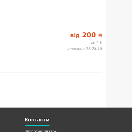
200
від
₴
до 0
₴
оновлено 07.08.15
Контакти
Зворотній зв’язок