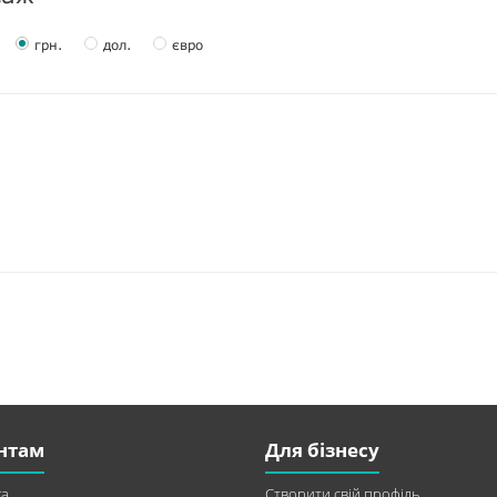
грн.
дол.
євро
нтам
Для бізнесу
а
Створити свій профіль