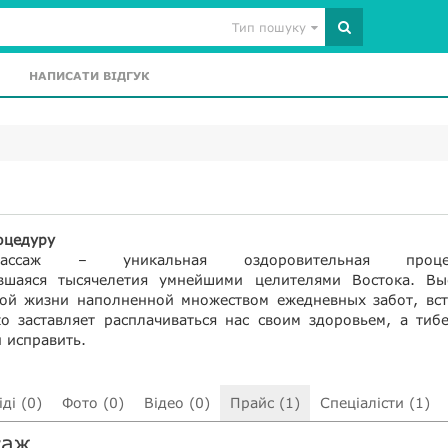
Тип пошуку
НАПИСАТИ ВІДГУК
оцедуру
ассаж – уникальная оздоровительная процед
авшаяся тысячелетия умнейшими целителями Востока. Вы
ой жизни наполненной множеством ежедневных забот, вст
ко заставляет расплачиваться нас своим здоровьем, а тиб
 исправить.
ді (0)
Фото (0)
Відео (0)
Прайс (1)
Спеціалісти (1)
саж