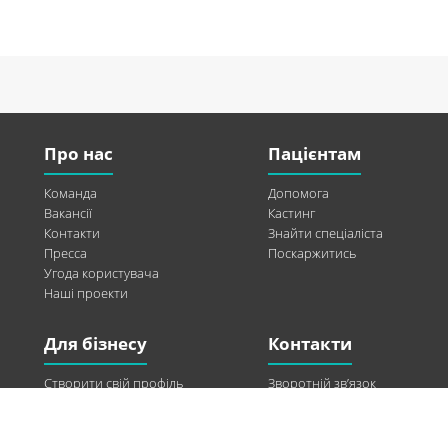
Про нас
Пацієнтам
Команда
Допомога
Вакансії
Кастинг
Контакти
Знайти спеціаліста
Пресса
Поскаржитись
Угода користувача
Наші проекти
Для бізнесу
Контакти
Створити свій профіль
Зворотній зв’язок
Рекламні можливості
Twitter
Допомога
Facebook
Знайти модель
Vkontakte