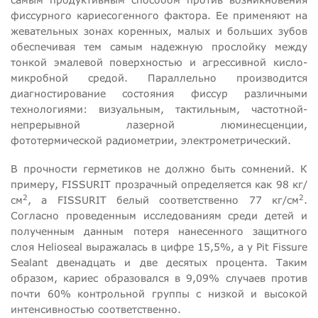
фиссурного кариесогенного фактора. Ее применяют на
жевательных зонах коренных, малых и больших зубов
обеспечивая тем самым надежную прослойку между
тонкой эмалевой поверхностью и агрессивной кисло-
микробной средой. Параллельно производится
диагностирование состояния фиссур различными
технологиями: визуальным, тактильным, частотной-
непрерывной лазерной люминесценции,
фототермической радиометрии, электрометрический.
В прочности герметиков не должно быть сомнений. К
примеру, FISSURIT прозрачный определяется как 98 кг/
2
2
см
, а FISSURIT белый соответственно 77 кг/см
.
Согласно проведенным исследованиям среди детей и
полученным данным потеря нанесенного защитного
слоя Helioseal выражалась в цифре 15,5%, a у Pit Fissure
Sealant двенадцать и две десятых процента. Таким
образом, кариес образовался в 9,09% случаев против
почти 60% контрольной группы с низкой и высокой
интенсивностью соответственно.