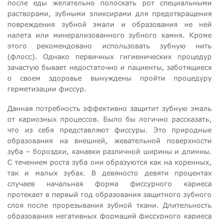
после еды желательно полоскать рот специальными
растворами, зубными эликсирами для предотвращения
повреждения зубной эмали и образования не ней
налета или минерализованного зубного камня. Кроме
этого рекомендовано использовать зубную нить
(флосс). Однако первичных гигиенических процедур
зачастую бывает недостаточно и пациенты, заботящиеся
о своем здоровье вынуждены пройти процедуру
герметизации фиссур.
Данная потребность эффективно защитит зубную эмаль
от кариозных процессов. Было бы логично рассказать,
что из себя представляют фиссуры. Это природные
образования на внешней, жевательной поверхности
зуба – бороздки, канавки различной ширины и длинны.
С течением роста зуба они образуются как на коренных,
так и малых зубах. В девяносто девяти процентах
случаев начальная форма фиссурного кариеса
протекает в первый год образования защитного зубного
слоя после прорезывания зубной ткани. Длительность
образования негативных формаций фиссурного кариеса