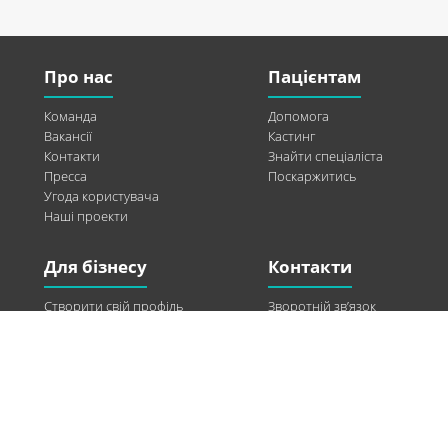
Про нас
Пацієнтам
Команда
Допомога
Вакансії
Кастинг
Контакти
Знайти спеціаліста
Пресса
Поскаржитись
Угода користувача
Наші проекти
Для бізнесу
Контакти
Створити свій профіль
Зворотній зв’язок
Рекламні можливості
Twitter
Допомога
Facebook
Знайти модель
Vkontakte
Спонсорство