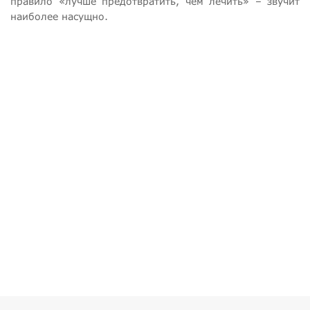
правило «лучше предотвратить, чем лечить» – звучит
наиболее насущно.