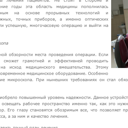
ы лечения пациентов. Не стоит в стороне и
едние годы эта область медицины пополнилась
денным на основе прорывных технологий и
жных, точных приборов, а именно оптических
ти успешную, многочасовую операцию и выйти на
копа
чной обзорности места проведения операции. Если
н сможет грамотней и эффективней проводить
на исход медицинского вмешательства. Этому
 современное медицинское оборудование. Особенно
ие микроскопа. При нынешних требованиях он стал обяз
иобрело повышенный уровень надежности. Данное устройст
 освещать рабочее пространство именно так, как это нуж
ор. Его глазу становятся обозримым все, что позволяет 
а, а за ним и качество лечения.
тавить точный план лечения