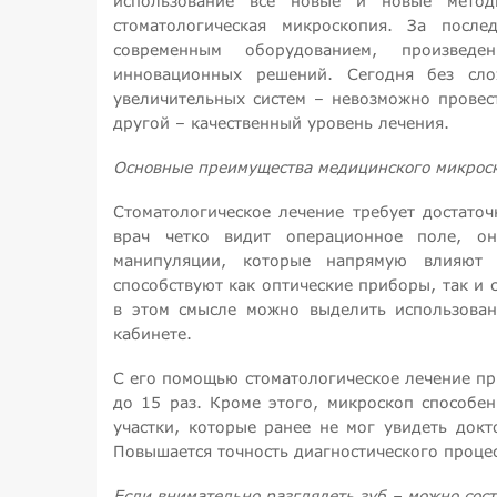
использование все новые и новые метод
стоматологическая микроскопия. За посл
современным оборудованием, произве
инновационных решений. Сегодня без сло
увеличительных систем – невозможно провес
другой – качественный уровень лечения.
Основные преимущества медицинского микрос
Стоматологическое лечение требует достато
врач четко видит операционное поле, о
манипуляции, которые напрямую влияют 
способствуют как оптические приборы, так и
в этом смысле можно выделить использован
кабинете.
С его помощью стоматологическое лечение пр
до 15 раз. Кроме этого, микроскоп способен
участки, которые ранее не мог увидеть докт
Повышается точность диагностического процесс
Если внимательно разглядеть зуб – можно сос