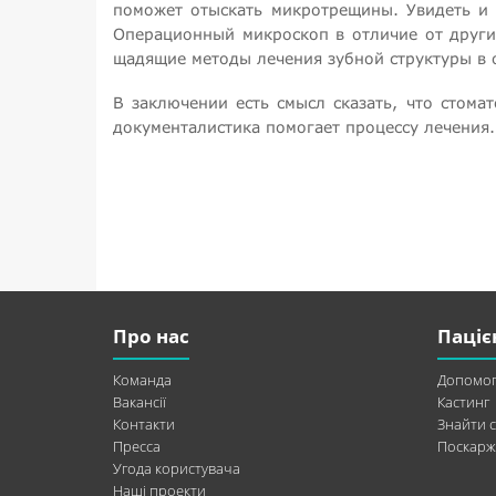
поможет отыскать микротрещины. Увидеть и 
Операционный микроскоп в отличие от други
щадящие методы лечения зубной структуры в 
В заключении есть смысл сказать, что стома
документалистика помогает процессу лечения
Про нас
Паціє
Команда
Допомог
Вакансії
Кастинг
Контакти
Знайти с
Пресса
Поскарж
Угода користувача
Наші проекти