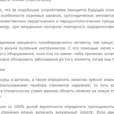
т, что за подобными устройствами находится будущее сто
, особенности корневых каналов, ортопедических импланта
множественных хирургических и пародонтологических проце
ример, при визуальном контроле повторного эндодонтическ
далении ненужного пломбировочного сегмента, тем самым 
ся весьма полезным инструментом. С его помощью легко 
ого оборудования, если они по каким- либо причинам оста
жно обнаружить заболевания до того момента, когда они 
зны
суры в деталях, а также определить качество зубной эмал
пользованием прибора становится надежней, то есть к
 стоматологии ставит данную область лечения на новую ст
.
ски со 100% долей вероятности определить проходимость
 сомнения можно включить визуальный осмотр. Если дан