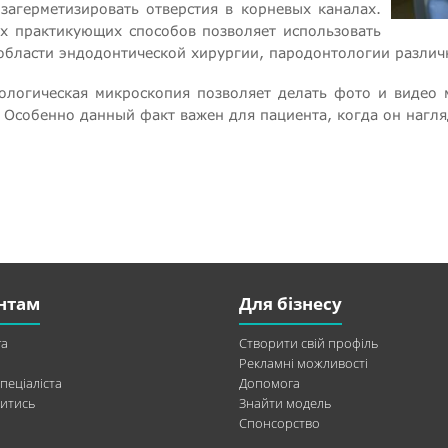
загерметизировать отверстия в корневых каналах.
х практикующих способов позволяет использовать
области эндодонтической хирургии, пародонтологии различ
тологическая микроскопия позволяет делать фото и видео
. Особенно данный факт важен для пациента, когда он нагл
нтам
Для бізнесу
а
Створити свій профіль
Рекламні можливості
пеціаліста
Допомога
итись
Знайти модель
Спонсорство