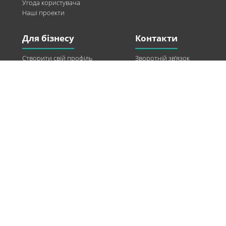
Угода користувача
Наші проекти
Для бізнесу
Контакти
Створити свій профіль
Зворотній зв’язок
Рекламні можливості
Twitter
Допомога
Facebook
Знайти модель
Vkontakte
Спонсорство
© 2013-2026 Q-WEL Всі права захищені
Інформація на сайті q-wel.com призначена тільки для ознайомлення. Описані
методи самостійно використовувати не рекомендується. Всі права на матеріали,
розміщені на сайті q-wel.com охороняються відповідно до законодавства
України.
«агробизнес»