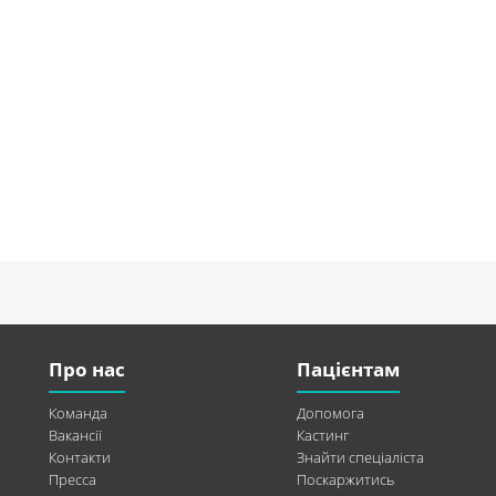
Про нас
Пацієнтам
Команда
Допомога
Вакансії
Кастинг
Контакти
Знайти спеціаліста
Пресса
Поскаржитись