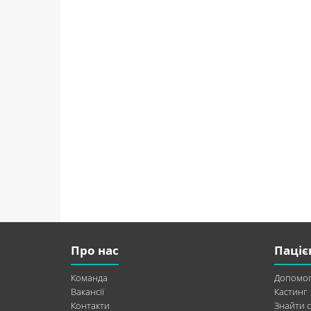
Про нас
Паціє
Команда
Допомог
Вакансії
Кастинг
Контакти
Знайти с