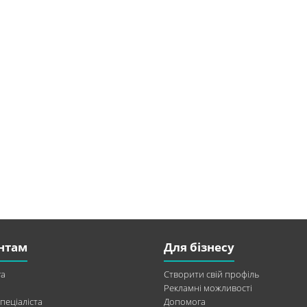
нтам
Для бізнесу
а
Створити свій профіль
Рекламні можливості
пеціаліста
Допомога