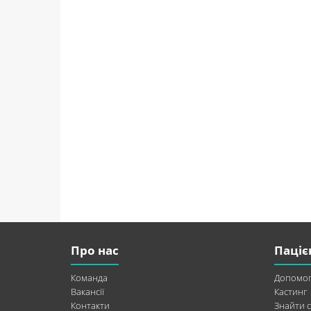
Про нас
Паціє
Команда
Допомог
Вакансії
Кастинг
Контакти
Знайти с