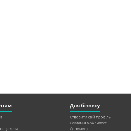
нтам
Для бізнесу
а
Створити свій профіль
Рекламні можливості
пеціаліста
Допомога