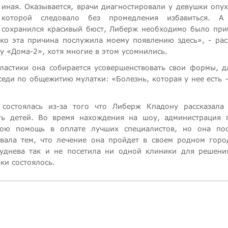
иная. Оказывается, врачи диагностировали у девушки опух
которой следовало без промедления избавиться. А
сохранился красивый бюст, Либерж необходимо было при
ко эта причина послужила моему появлению здесь», - рас
у «Дома-2», хотя многие в этом усомнились.
ластики она собирается усовершенствовать свои формы, д
седи по общежитию мулатки: «Болезнь, которая у нее есть –
остоялась из-за того что Либерж Кпадону рассказала
ь детей. Во время нахождения на шоу, администрация 
вою помощь в оплате лучших специалистов, но она пос
овала тем, что лечение она пройдет в своем родном горо
уднева так и не посетила ни одной клиники для решени
ки состоялось.