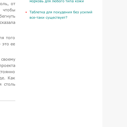
морковь для любого типа кожи
оль, от
 чтобы
Таблетка для похудения без усилий
бегнуть
все-таки существует?
сказала
ля того
 это ее
 своему
проекта
тоянно
де. Как
я столь