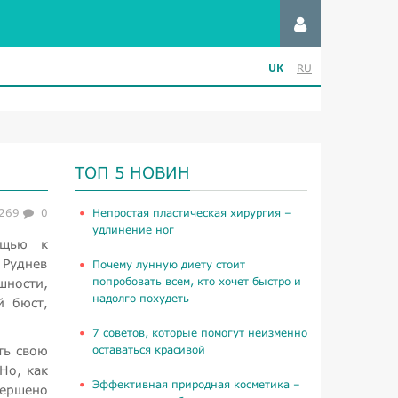
UK
RU
ТОП 5 НОВИН
269
0
​Непростая пластическая хирургия –
удлинение ног
ощью к
 Руднев
Почему лунную диету стоит
попробовать всем, кто хочет быстро и
шности,
надолго похудеть
й бюст,
​7 советов, которые помогут неизменно
ть свою
оставаться красивой
Но, как
​Эффективная природная косметика –
вершено