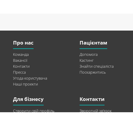
Про нас
Пацієнтам
Команда
Допомога
Вакансії
Кастинг
Контакти
Знайти спеціаліста
Пресса
Поскаржитись
Угода користувача
Наші проекти
Для бізнесу
Контакти
Створити свій профіль
Зворотній зв’язок
Рекламні можливості
Twitter
Допомога
Facebook
Знайти модель
Vkontakte