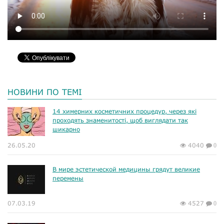
НОВИНИ ПО ТЕМІ
14 химерних косметичних процедур, через які
проходять знаменитості, щоб виглядати так
шикарно
26.05.20
4040
0
В мире эстетической медицины грядут великие
перемены
07.03.19
4527
0