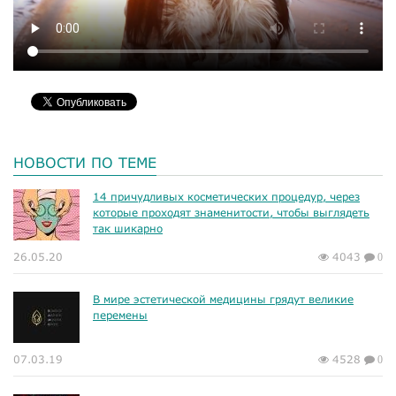
НОВОСТИ ПО ТЕМЕ
14 причудливых косметических процедур, через
которые проходят знаменитости, чтобы выглядеть
так шикарно
26.05.20
4043
0
В мире эстетической медицины грядут великие
перемены
07.03.19
4528
0