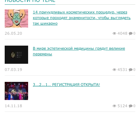
14 причудливых косметических процедур, через
которые проходят знаменитости, чтобы выглядеть
так шикарно
26.05.20
4048
0
В мире эстетической медицины грядут великие
перемены
07.03.19
4531
0
3...2...1… РЕГИСТРАЦИЯ ОТКРЫТА!
14.11.18
5124
0