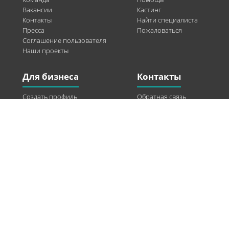
Вакансии
Кастинг
Контакты
Найти специалиста
Пресса
Пожаловаться
Соглашение пользователя
Наши проекты
Для бизнеса
Контакты
Создать профиль
Обратная связь
Рекламные возможности
Twitter
Помощь
Facebook
Найти модель
Vkontakte
Спонсорство
© 2013-2026 Q-WEL Все права защищены
Інформація на сайті q-wel.com призначена тільки для ознайомлення. Описані