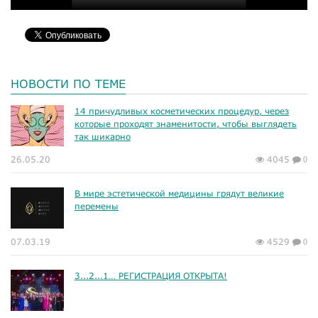
НОВОСТИ ПО ТЕМЕ
14 причудливых косметических процедур, через
которые проходят знаменитости, чтобы выглядеть
так шикарно
26.05.20
4045
0
В мире эстетической медицины грядут великие
перемены
07.03.19
4529
0
3...2...1… РЕГИСТРАЦИЯ ОТКРЫТА!