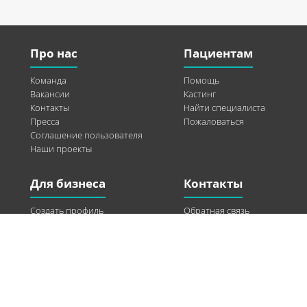
Про нас
Пациентам
Команда
Помощь
Вакансии
Кастинг
Контакты
Найти специалиста
Пресса
Пожаловаться
Соглашение пользователя
Наши проекты
Для бизнеса
Контакты
Создать профиль
Обратная связь
Рекламные возможности
Twitter
Помощь
Facebook
Найти модель
Vkontakte
Спонсорство