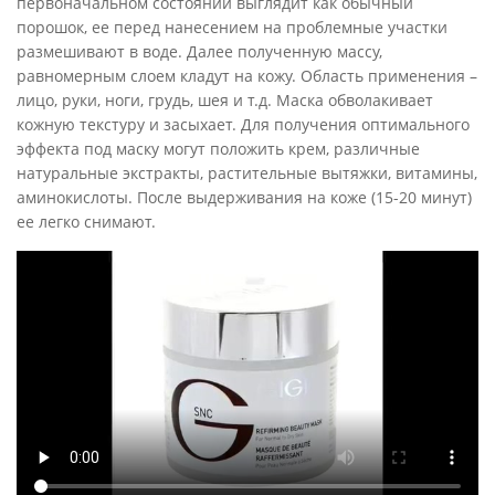
первоначальном состоянии выглядит как обычный
порошок, ее перед нанесением на проблемные участки
размешивают в воде. Далее полученную массу,
равномерным слоем кладут на кожу. Область применения –
лицо, руки, ноги, грудь, шея и т.д. Маска обволакивает
кожную текстуру и засыхает. Для получения оптимального
эффекта под маску могут положить крем, различные
натуральные экстракты, растительные вытяжки, витамины,
аминокислоты. После выдерживания на коже (15-20 минут)
ее легко снимают.