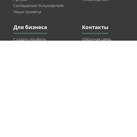
Соглашение пользователя
Наши проекты
Для бизнеса
Контакты
Создать профиль
Обратная связь
Рекламные возможности
Twitter
Помощь
Facebook
Найти модель
Vkontakte
Спонсорство
© 2013-2026 Q-WEL Все права защищены
Інформація на сайті q-wel.com призначена тільки для ознайомлення. Описані
методи самостійно використовувати не рекомендується. Всі права на матеріали,
розміщені на сайті q-wel.com охороняються відповідно до законодавства
України.
«агробизнес»