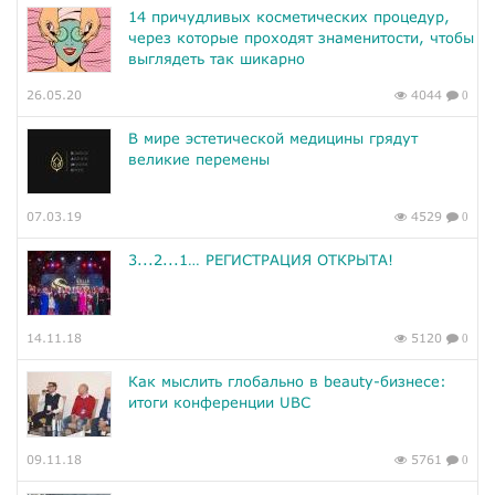
14 причудливых косметических процедур,
через которые проходят знаменитости, чтобы
выглядеть так шикарно
26.05.20
4044
0
В мире эстетической медицины грядут
великие перемены
07.03.19
4529
0
3...2...1… РЕГИСТРАЦИЯ ОТКРЫТА!
14.11.18
5120
0
Как мыслить глобально в beauty-бизнесе:
итоги конференции UBC
09.11.18
5761
0