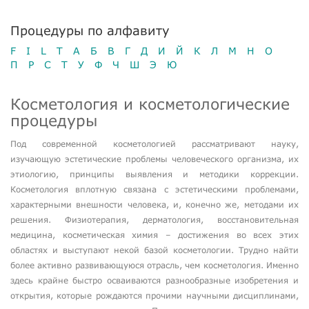
Процедуры по алфавиту
F
I
L
T
А
Б
В
Г
Д
И
Й
К
Л
М
Н
О
П
Р
С
Т
У
Ф
Ч
Ш
Э
Ю
Косметология и косметологические
процедуры
Под современной косметологией рассматривают науку,
изучающую эстетические проблемы человеческого организма, их
этиологию, принципы выявления и методики коррекции.
Косметология вплотную связана с эстетическими проблемами,
характерными внешности человека, и, конечно же, методами их
решения. Физиотерапия, дерматология, восстановительная
медицина, косметическая химия – достижения во всех этих
областях и выступают некой базой косметологии. Трудно найти
более активно развивающуюся отрасль, чем косметология. Именно
здесь крайне быстро осваиваются разнообразные изобретения и
открытия, которые рождаются прочими научными дисциплинами,