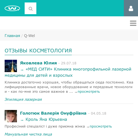
Главная
Q-Wel
ОТЗЫВЫ КОСМЕТОЛОГИЯ
Яковлева Юлия
- 29.07.18
→ «МЕД СИТИ» Клиника многопрофильной лазерной
медицины для детей и взрослых
м
Клиника достаточно хорошая, чтобы обращаться сюда постоянно. Ква
ка
лифицированные врачи, новое оборудование и передовые технологи
яц
и - как по-мне это самое важное в ... →
просмотреть
рж
Эпиляция лазерная
Эп
Голотюк Валерія Онуфріївна
- 04.05.18
→ Кроль Яна Юрьевна
Професіний спеціаліст і дуже приємна жінка →
просмотреть
К 
ос
Мануальная чистка лица
х,