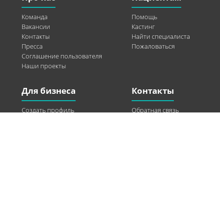
Команда
Помощь
Вакансии
Кастинг
Контакты
Найти специалиста
Пресса
Пожаловаться
Соглашение пользователя
Наши проекты
Для бизнеса
Контакты
Создать профиль
Обратная связь
Рекламные возможности
Twitter
Помощь
Facebook
Найти модель
Vkontakte
Спонсорство
© 2013-2026 Q-WEL Все права защищены