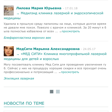
Пи
Лилова Мария Юрьевна
- 17.01.18
→ Медилэнд клиника лазерной и эндоскопической
медицины
Удалила в прошлую среду папиломы на лице, которые долгое время
→
не давали мне покоя. Повезло с врачом и клиникой. За 20 минут я б
ыла полностью избавлена от всех ... →
просмотреть
Эп
Блефаропластика верхних век
МедСити Марьяна Александровна
- 24.05.17
→ «МЕД СИТИ» Клиника многопрофильной лазерной
По
ве
медицины для детей и взрослых
о 
Могу посоветовать клинику Мед Сити для проведения увеличения гу
б. Сейчас у них на процедуру хорошие скидки и все проходит очень
Ув
профессионально и потрясающий ... →
просмотреть
Эпиляция лазерная
0
1
НОВОСТИ ПО ТЕМЕ