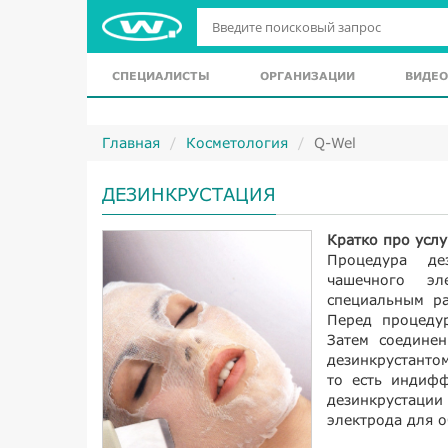
СПЕЦИАЛИСТЫ
ОРГАНИЗАЦИИ
ВИДЕО
Главная
Косметология
Q-Wel
ДЕЗИНКРУСТАЦИЯ
Кратко про услу
Процедура де
чашечного эл
специальным ра
Перед процеду
Затем соедине
дезинкрустанто
то есть индифф
дезинкрустаци
электрода для о