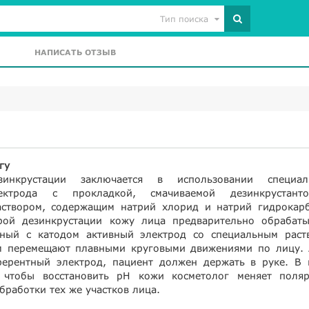
Тип поиска
НАПИСАТЬ ОТЗЫВ
гу
зинкрустации заключается в использовании специал
ектрода с прокладкой, смачиваемой дезинкрустан
створом, содержащим натрий хлорид и натрий гидрокарб
рой дезинкрустации кожу лица предварительно обрабаты
нный с катодом активный электрод со специальным раст
м перемещают плавными круговыми движениями по лицу. 
ерентный электрод, пациент должен держать в руке. В 
и чтобы восстановить рН кожи косметолог меняет поляр
бработки тех же участков лица.