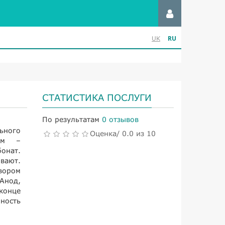
RU
UK
СТАТИСТИКА ПОСЛУГИ
По результатам
0 отзывов
ьного
Оценка/ 0.0 из 10
том –
онат.
вают.
вором
Анод,
конце
ность