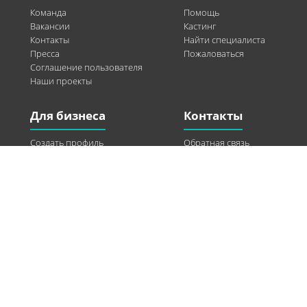
Команда
Помощь
Вакансии
Кастинг
Контакты
Найти специалиста
Пресса
Пожаловаться
Соглашение пользователя
Наши проекты
Для бизнеса
Контакты
Создать профиль
Обратная связь
Рекламные возможности
Twitter
Помощь
Facebook
Найти модель
Vkontakte
Спонсорство
© 2013-2026 Q-WEL Все права защищены