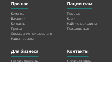
Про нас
Пациентам
Команда
Помощь
Вакансии
Кастинг
Контакты
Найти специалиста
Пресса
Пожаловаться
Соглашение пользователя
Наши проекты
Для бизнеса
Контакты
Создать профиль
Обратная связь
Рекламные возможности
Twitter
Помощь
Facebook
Найти модель
Vkontakte
Спонсорство
© 2013-2026 Q-WEL Все права защищены