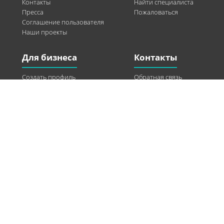
Контакты
Найти специалиста
Пресса
Пожаловаться
Соглашение пользователя
Наши проекты
Для бизнеса
Контакты
Создать профиль
Обратная связь
Рекламные возможности
Twitter
Помощь
Facebook
Найти модель
Vkontakte
Спонсорство
© 2013-2026 Q-WEL Все права защищены
Інформація на сайті q-wel.com призначена тільки для ознайомлення. Описані
методи самостійно використовувати не рекомендується. Всі права на матеріали,
розміщені на сайті q-wel.com охороняються відповідно до законодавства