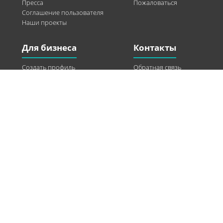
Пресса
Пожаловаться
Соглашение пользователя
Наши проекты
Для бизнеса
Контакты
Создать профиль
Обратная связь
Рекламные возможности
Twitter
Помощь
Facebook
Найти модель
Vkontakte
Спонсорство
© 2013-2026 Q-WEL Все права защищены
Інформація на сайті q-wel.com призначена тільки для ознайомлення. Описані
методи самостійно використовувати не рекомендується. Всі права на матеріали,
розміщені на сайті q-wel.com охороняються відповідно до законодавства
України.
«агробизнес»