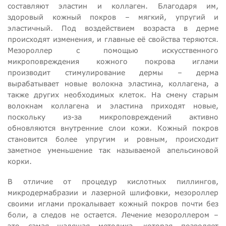
составляют эластин и коллаген. Благодаря им,
здоровый кожный покров – мягкий, упругий и
эластичный. Под воздействием возраста в дерме
происходят изменения, и главные её свойства теряются.
Мезороллер с помощью искусственного
микроповреждения кожного покрова иглами
производит стимулирование дермы – дерма
вырабатывает новые волокна эластина, коллагена, а
также других необходимых клеток. На смену старым
волокнам коллагена и эластина приходят новые,
поскольку из-за микроповреждений активно
обновляются внутренние слои кожи. Кожный покров
становится более упругим и ровным, происходит
заметное уменьшение так называемой апельсиновой
корки.
В отличие от процедур кислотных пиллингов,
микродермабразии и лазерной шлифовки, мезороллер
своими иглами прокалывает кожный покров почти без
боли, а следов не остается. Лечение мезороллером –
это самая щадящая методика, которая позволяет