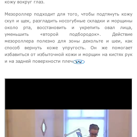
кожу вокруг глаз.
Мезороллер подходит для того, чтобы подтянуть кожу
скул и щек, разгладить носогубные складки и морщины
около рта, восстановить и укрепить овал лица,
уменьшить «второй подбородок». Действие
мезороллера полезно для зоны декольте и шеи, как
способ вернуть коже упругость. Он же помогает
избавиться от избыточной кожи и морщин на кистях рук
и на задней поверхности плеч