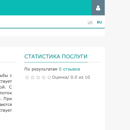
RU
UK
СТАТИСТИКА ПОСЛУГИ
По результатам
0 отзывов
ьбы с
Оценка/ 0.0 из 10
твует
ой. С
поток
. При
аются
твует