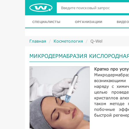
СПЕЦИАЛИСТЫ
ОРГАНИЗАЦИИ
ВИДЕО
Главная
Косметология
Q-Wel
МИКРОДЕРМАБРАЗИЯ КИСЛОРОДНА
Кратко про услу
Микродермабраз
возникающими 
наряду с хими
целью проведе
кристаллов алю
таком методе 
побочные эффе
быстрой регене