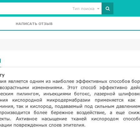
Тип поиска
НАПИСАТЬ ОТЗЫВ
Я
гу
ия является одним из наиболее эффективных способов бор
возрастными изменениями. Этот способ эффективно дейс
ческим пилингом, инъекциями ботокс, лазерной шлифовк
ния кислородной микродермабразии применяется как 
миния, так и кислород, подаваемый под сильным давлением
производится более бережное воздействие, а еще сниж
кты. Активное насыщение тканей кислородом способс
рации поврежденных слоев эпителия.