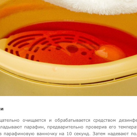
ии
ательно очищается и обрабатывается средством дезинфе
адывают парафин, предварительно проверив его температ
т в парафиновую ванночку на 10 секунд. Затем надевают п