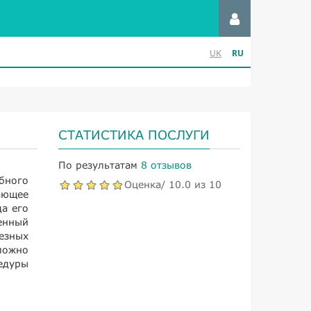
RU
UK
СТАТИСТИКА ПОСЛУГИ
По результатам
8 отзывов
бного
Оценка/ 10.0 из 10
ающее
а его
енный
езных
можно
едуры