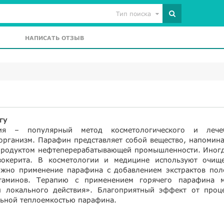
Тип поиска
НАПИСАТЬ ОТЗЫВ
гу
пия – популярный метод косметологического и лече
 организм. Парафин представляет собой вещество, напомин
 продуктом нефтеперерабатывающей промышленности. Иногд
зокерита. В косметологии и медицине используют очищ
жно применение парафина с добавлением экстрактов пол
таминов. Терапию с применением горячего парафина 
й локального действия». Благоприятный эффект от проц
льной теплоемкостью парафина.