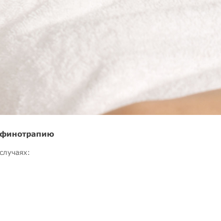
рафинотрапию
случаях: